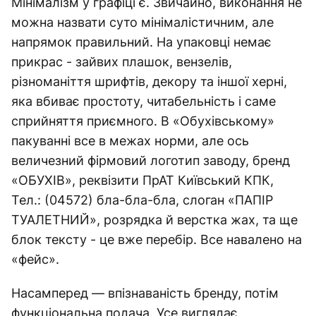
Мінімалізм у графіці є. Звичайно, виконання не
можна назвати суто мінімалістичним, але
напрямок правильний. На упаковці немає
прикрас - зайвих плашок, вензелів,
різноманіття шрифтів, декору та іншої херні,
яка вбиває простоту, читабельність і саме
сприйняття приємного. В «Обухівському»
пакуванні все в межах норми, але ось
величезний фірмовий логотип заводу, бренд
«ОБУХІВ», реквізити ПрАТ Київський КПК,
Тел.: (04572) бла-бла-бла, слоган «ПАПІР
ТУАЛЕТНИЙ», розрядка й верстка жах, та ще
блок тексту - це вже перебір. Все навалено на
«фейс».
Насамперед — впізнаваність бренду, потім
функціональна подача. Усе виглядає