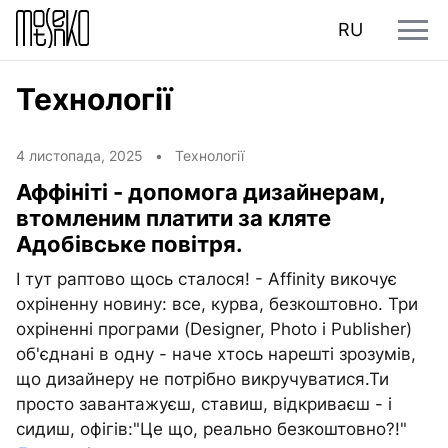
RU
Технології
4 листопада, 2025 •
Технології
Аффініті - допомога дизайнерам,
втомленим платити за кляте
Адобівське повітря.
І тут раптово щось сталося! - Affinity викочує
охріненну новину: все, курва, безкоштовно. Три
охріненні програми (Designer, Photo і Publisher)
об'єднані в одну - наче хтось нарешті зрозумів,
що дизайнеру не потрібно викручуватися.Ти
просто завантажуєш, ставиш, відкриваєш - і
сидиш, офігів:"Це що, реально безкоштовно?!"