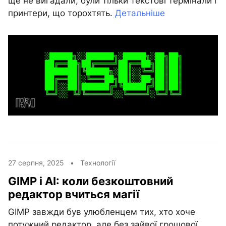
ще не вигадали, були тільки текстові термінали і
принтери, що торохтять.
Детальніше
27 серпня, 2025 •
Технології
GIMP і AI: коли безкоштовний
редактор вчиться магії
GIMP завжди був улюбленцем тих, хто хоче
потужний редактор, але без зайвої грошової