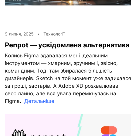
9 липня, 2025 •
Технології
Penpot — усвідомлена альтернатива
Колись Figma здавалася мені ідеальним
інструментом — хмарним, зручним і, звісно,
командним. Тоді там збиралася більшість
дизайнерів. Sketch на той момент уже задихався
за гроші, застарів. А Adobe XD розхвалював
своє лайно, але вся увага перемкнулась на
Figma.
Детальніше