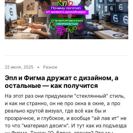
22 июля, 2025 •
Разное
Эпл и Фигма дружат с дизайном, а
остальные — как получится
На этот раз они придумали "стеклянный" стиль,
и как ни странно, он не про окна в окне, а про
реально крутой визуал, где всё как бы и
прозрачное, и глубокое, и вообще "ай лав ит" не
то что "материал десигн". И тут как из подъезда
— Фигма. Такая: "О, бляха, стекло? Это мы